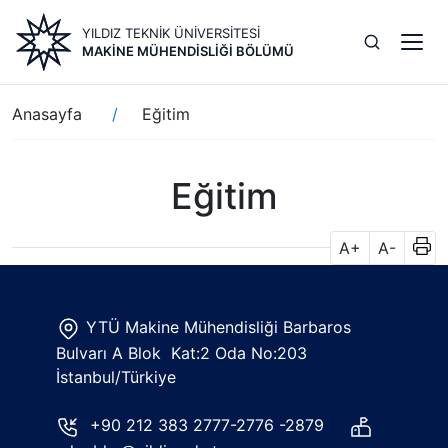
Ana
YILDIZ TEKNİK ÜNİVERSİTESİ
içeriğe
MAKINE MÜHENDISLIĞI BÖLÜMÜ
atla
Sayfa
Anasayfa
Eğitim
yolu
Eğitim
A+
A-
YTÜ Makine Mühendisliği Barbaros
Bulvarı A Blok Kat:2 Oda No:203
İstanbul/Türkiye
+90 212 383 2777-2776 -2879