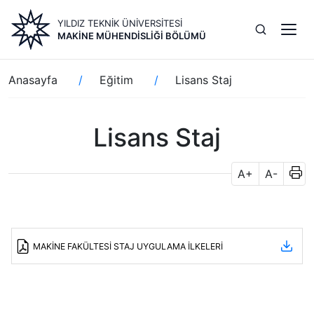
Ana
YILDIZ TEKNİK ÜNİVERSİTESİ
içeriğe
MAKINE MÜHENDISLIĞI BÖLÜMÜ
atla
Sayfa
Anasayfa
Eğitim
Lisans Staj
yolu
Lisans Staj
A+
A-
MAKİNE FAKÜLTESİ STAJ UYGULAMA İLKELERİ