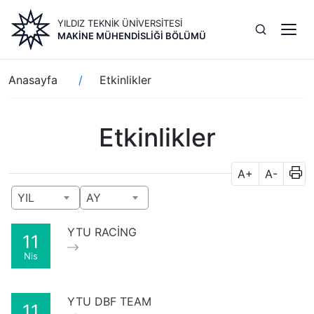
Ana
YILDIZ TEKNİK ÜNİVERSİTESİ
içeriğe
MAKINE MÜHENDISLIĞI BÖLÜMÜ
atla
Sayfa
Anasayfa
Etkinlikler
yolu
Etkinlikler
A+
A-
YIL
AY
YTU RACİNG
11
Nis
YTU DBF TEAM
11