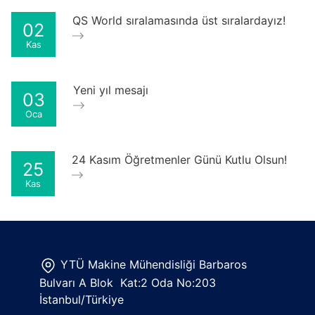
QS World sıralamasında üst sıralardayız!
02
Kas
Yeni yıl mesajı
03
Oca
24 Kasım Öğretmenler Günü Kutlu Olsun!
25
Kas
YTÜ Makine Mühendisliği Barbaros
Bulvarı A Blok Kat:2 Oda No:203
İstanbul/Türkiye