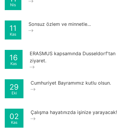
Nis
Sonsuz özlem ve minnetle...
11
Kas
ERASMUS kapsamında Dusseldorf'tan
16
ziyaret.
Kas
Cumhuriyet Bayramımız kutlu olsun.
29
Eki
Çalışma hayatınızda işinize yarayacak!
02
Kas