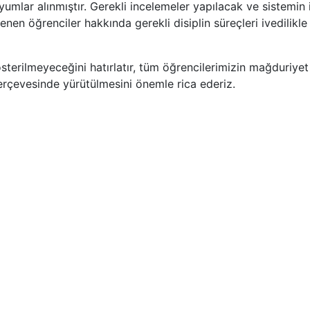
umlar alınmıştır. Gerekli incelemeler yapılacak ve sistemin i
enen öğrenciler hakkında gerekli disiplin süreçleri ivedilikle
gösterilmeyeceğini hatırlatır, tüm öğrencilerimizin mağduriyet
erçevesinde yürütülmesini önemle rica ederiz.