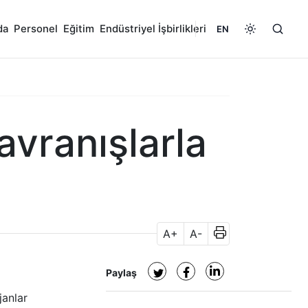
da
Personel
Eğitim
Endüstriyel İşbirlikleri
EN
avranışlarla
A+
A-
Paylaş
janlar