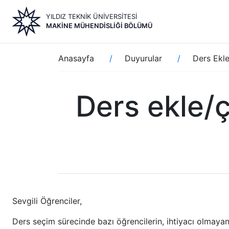
Ana
YILDIZ TEKNİK ÜNİVERSİTESİ
içeriğe
MAKINE MÜHENDISLIĞI BÖLÜMÜ
atla
Sayfa
Anasayfa
Duyurular
Ders Ekle/
yolu
Ders ekle/ç
Sevgili Öğrenciler,
Ders seçim sürecinde bazı öğrencilerin, ihtiyacı olmayan 